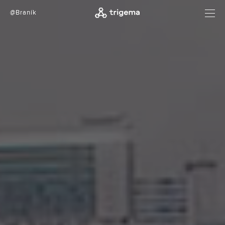
@Braník