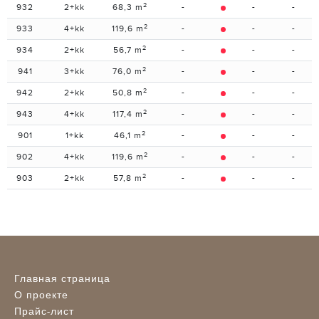
2
932
2+kk
68,3 m
-
-
-
2
933
4+kk
119,6 m
-
-
-
2
934
2+kk
56,7 m
-
-
-
2
941
3+kk
76,0 m
-
-
-
2
942
2+kk
50,8 m
-
-
-
2
943
4+kk
117,4 m
-
-
-
2
901
1+kk
46,1 m
-
-
-
2
902
4+kk
119,6 m
-
-
-
2
903
2+kk
57,8 m
-
-
-
Главная страница
О проекте
Прайс-лист