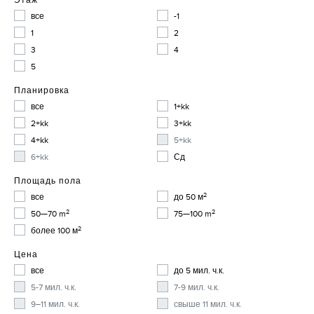
Этаж
все
-1
1
2
3
4
5
Планировка
все
1+kk
2+kk
3+kk
4+kk
5+kk
6+kk
Сд
Площадь пола
2
все
до 50 м
2
2
50—70 m
75—100 m
2
более 100 м
Цена
все
до 5 мил. ч.к.
5-7 мил. ч.к.
7-9 мил. ч.к.
9–11 мил. ч.к.
свыше 11 мил. ч.к.