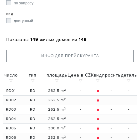
по запросу
вид
доступный
149
149
Показаны
жилых домов из
ИНФО ДЛЯ ПРЕЙСКУРАНТА
число
тип
площадь
Цена в CZK
вид
просить
деталь
2
RD01
RD
262,5 m
-
-
-
2
RD02
RD
262,5 m
-
-
-
2
RD03
RD
262,5 m
-
-
-
2
RD04
RD
262,5 m
-
-
-
2
RD05
RD
300,0 m
-
-
-
2
RD06
RD
232,8 m
-
-
-