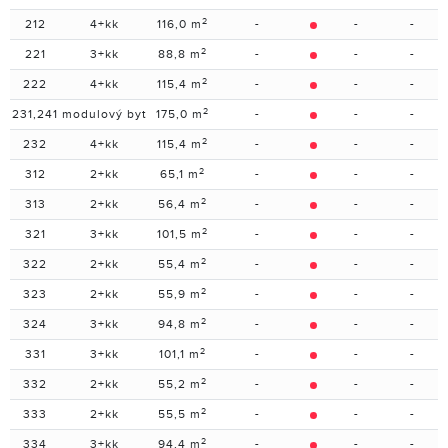
2
212
4+kk
116,0 m
-
-
-
2
221
3+kk
88,8 m
-
-
-
2
222
4+kk
115,4 m
-
-
-
2
231,241
modulový byt
175,0 m
-
-
-
2
232
4+kk
115,4 m
-
-
-
2
312
2+kk
65,1 m
-
-
-
2
313
2+kk
56,4 m
-
-
-
2
321
3+kk
101,5 m
-
-
-
2
322
2+kk
55,4 m
-
-
-
2
323
2+kk
55,9 m
-
-
-
2
324
3+kk
94,8 m
-
-
-
2
331
3+kk
101,1 m
-
-
-
2
332
2+kk
55,2 m
-
-
-
2
333
2+kk
55,5 m
-
-
-
2
334
3+kk
94,4 m
-
-
-