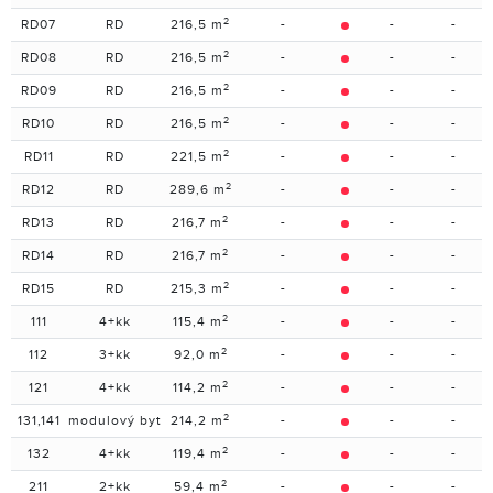
2
RD07
RD
216,5 m
-
-
-
2
RD08
RD
216,5 m
-
-
-
2
RD09
RD
216,5 m
-
-
-
2
RD10
RD
216,5 m
-
-
-
2
RD11
RD
221,5 m
-
-
-
2
RD12
RD
289,6 m
-
-
-
2
RD13
RD
216,7 m
-
-
-
2
RD14
RD
216,7 m
-
-
-
2
RD15
RD
215,3 m
-
-
-
2
111
4+kk
115,4 m
-
-
-
2
112
3+kk
92,0 m
-
-
-
2
121
4+kk
114,2 m
-
-
-
2
131,141
modulový byt
214,2 m
-
-
-
2
132
4+kk
119,4 m
-
-
-
2
211
2+kk
59,4 m
-
-
-