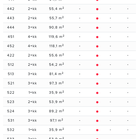
2
442
2+kk
55,4 m
-
-
-
2
443
2+kk
55,7 m
-
-
-
2
444
3+kk
90,8 m
-
-
-
2
451
4+kk
119,6 m
-
-
-
2
452
4+kk
118,1 m
-
-
-
2
422
2+kk
55,6 m
-
-
-
2
512
2+kk
54,2 m
-
-
-
2
513
3+kk
81,4 m
-
-
-
2
521
3+kk
97,3 m
-
-
-
2
522
1+kk
35,9 m
-
-
-
2
523
2+kk
53,9 m
-
-
-
2
524
3+kk
89,2 m
-
-
-
2
531
3+kk
97,1 m
-
-
-
2
532
1+kk
35,9 m
-
-
-
2