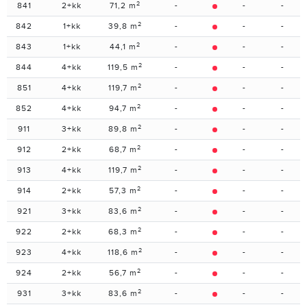
2
841
2+kk
71,2 m
-
-
-
2
842
1+kk
39,8 m
-
-
-
2
843
1+kk
44,1 m
-
-
-
2
844
4+kk
119,5 m
-
-
-
2
851
4+kk
119,7 m
-
-
-
2
852
4+kk
94,7 m
-
-
-
2
911
3+kk
89,8 m
-
-
-
2
912
2+kk
68,7 m
-
-
-
2
913
4+kk
119,7 m
-
-
-
2
914
2+kk
57,3 m
-
-
-
2
921
3+kk
83,6 m
-
-
-
2
922
2+kk
68,3 m
-
-
-
2
923
4+kk
118,6 m
-
-
-
2
924
2+kk
56,7 m
-
-
-
2
931
3+kk
83,6 m
-
-
-