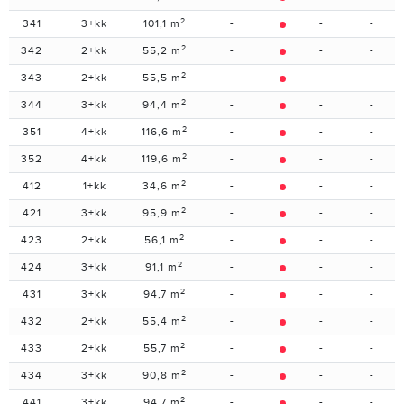
2
341
3+kk
101,1 m
-
-
-
2
342
2+kk
55,2 m
-
-
-
2
343
2+kk
55,5 m
-
-
-
2
344
3+kk
94,4 m
-
-
-
2
351
4+kk
116,6 m
-
-
-
2
352
4+kk
119,6 m
-
-
-
2
412
1+kk
34,6 m
-
-
-
2
421
3+kk
95,9 m
-
-
-
2
423
2+kk
56,1 m
-
-
-
2
424
3+kk
91,1 m
-
-
-
2
431
3+kk
94,7 m
-
-
-
2
432
2+kk
55,4 m
-
-
-
2
433
2+kk
55,7 m
-
-
-
2
434
3+kk
90,8 m
-
-
-
2
441
3+kk
94,7 m
-
-
-