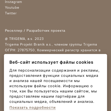
Instagram
Youtube
Twitter
Реселлер / Разработчик проекта
@ TRIGEMA, a.s. 2023
Trigema Projekt Braník a.s., членом группы Trigema
ОГРН: 27875750,
Коммерческий регистр хранится в
регистрационном суде в Праге, раздел B 11688
Веб-сайт использует файлы cookies
Условия и положения
/
Защита личных данных
/
Cookies settings
Для персонализации содержания и рекламы,
предоставления функции социальных медиа
Design Trigema + Re-Hab / Creative boutique s.r.o.
и анализа нашей посещаемости мы
Внедрение и эксплуатация Nux s.r.o.
используем файлы cookie. Информацию о
том, как Вы пользуетесь нашим сайтом, мы
Онлайн-платежи
предоставляем нашим партнёрам для
социальных медиа, объявлений и анализа.
Оплата комиссии за бронирование осуществляется
Показать подробности
через платежный шлюз Gopay.