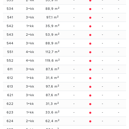
533
2+kk
53,9 m
-
-
-
2
534
3+kk
88,9 m
-
-
-
2
541
3+kk
97,1 m
-
-
-
2
542
1+kk
35,9 m
-
-
-
2
543
2+kk
53,9 m
-
-
-
2
544
3+kk
88,9 m
-
-
-
2
551
4+kk
112,7 m
-
-
-
2
552
4+kk
119,6 m
-
-
-
2
611
3+kk
87,6 m
-
-
-
2
612
1+kk
31,4 m
-
-
-
2
613
3+kk
97,6 m
-
-
-
2
621
3+kk
87,6 m
-
-
-
2
622
1+kk
31,3 m
-
-
-
2
623
1+kk
33,6 m
-
-
-
2
624
2+kk
62,4 m
-
-
-
2