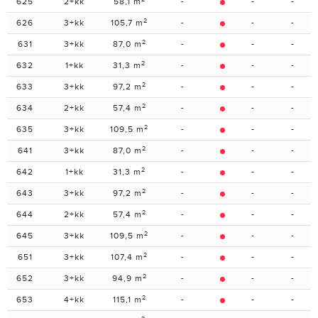
625
2+kk
58,1 m
-
-
-
2
626
3+kk
105,7 m
-
-
-
2
631
3+kk
87,0 m
-
-
-
2
632
1+kk
31,3 m
-
-
-
2
633
3+kk
97,2 m
-
-
-
2
634
2+kk
57,4 m
-
-
-
2
635
3+kk
109,5 m
-
-
-
2
641
3+kk
87,0 m
-
-
-
2
642
1+kk
31,3 m
-
-
-
2
643
3+kk
97,2 m
-
-
-
2
644
2+kk
57,4 m
-
-
-
2
645
3+kk
109,5 m
-
-
-
2
651
3+kk
107,4 m
-
-
-
2
652
3+kk
94,9 m
-
-
-
2
653
4+kk
115,1 m
-
-
-