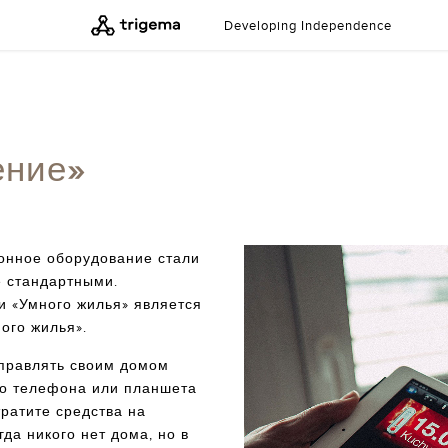
Developing Independence
ение»
онное оборудование стали
е стандартными.
и «Умного жилья» является
ного жилья».
управлять своим домом
го телефона или планшета
тратите средства на
да никого нет дома, но в