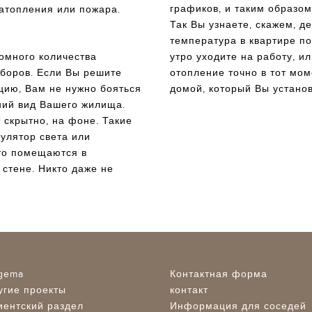
графиков, и таким образом
затопления или пожара.
Так Вы узнаете, скажем, д
температура в квартире по
омного количества
утро уходите на работу, ил
боров. Если Вы решите
отопление точно в тот мо
ию, Вам не нужно бояться
домой, который Вы устано
шний вид Вашего жилища.
 скрытно, на фоне. Такие
гулятор света или
то помещаются в
 стене. Никто даже не
igema
Контактная форма
угие проекты
контакт
иентский раздел
Информация для соседей