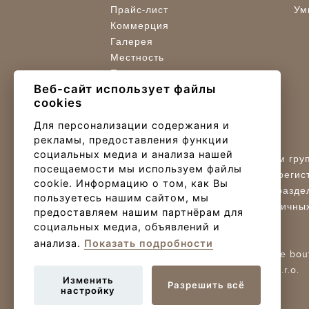
Прайс-лист
Ум
Коммерция
Галерея
Местность
Порядок покупки
Веб-сайт использует файлы
Центр продаж
cookies
Реселлер / Разработчик проекта
Для персонализации содержания и
рекламы, предоставления функции
@ TRIGEMA, a.s. 2023
социальных медиа и анализа нашей
Trigema Projekt Braník a.s., членом гр
посещаемости мы используем файлы
ОГРН: 27875750,
Коммерческий регист
cookie. Информацию о том, как Вы
регистрационном суде в Праге, раздел
пользуетесь нашим сайтом, мы
Условия и положения
/
Защита личны
предоставляем нашим партнёрам для
Cookies settings
социальных медиа, объявлений и
анализа.
Показать подробности
Design Trigema + Re-Hab / Creative bout
Внедрение и эксплуатация Nux s.r.o.
Изменить
Разрешить всё
настройку