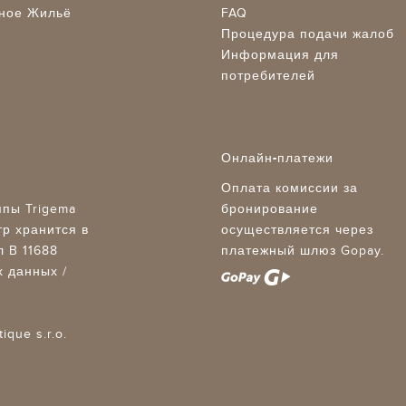
ное Жильё
FAQ
Процедура подачи жалоб
Информация для
потребителей
Онлайн-платежи
Оплата комиссии за
уппы Trigema
бронирование
р хранится в
осуществляется через
 B 11688
платежный шлюз Gopay.
х данных
/
ique s.r.o.