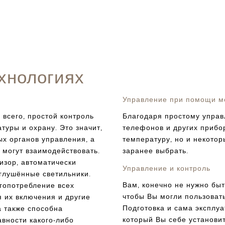
хнологиях
Управление при помощи м
 всего, простой контроль
Благодаря простому упра
туры и охрану. Это значит,
телефонов и других прибо
ых органов управления, а
температуру, но и некото
а могут взаимодействовать.
заранее выбрать.
изор, автоматически
Управление и контроль
глушённые светильники.
Вам, конечно не нужно бы
гопотребление всех
чтобы Вы могли пользоват
я их включения и другие
Подготовка и сама эксплуа
 также способна
который Вы себе установит
авности какого-либо