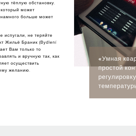
тную тёплую обстановку.
 который может
и намного больше может
е испугали, не теряйте
кт Жильё Браник (Bydlení
гает Вам только то
авлять и вручную так, как
«Умная ква
ляет осуществить
простой кон
ему желанию.
регулировку
температур