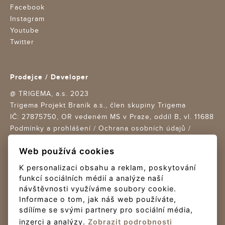
Facebook
Instagram
Youtube
Twitter
Prodejce / Developer
@ TRIGEMA, a.s. 2023
Trigema Projekt Braník a.s., člen skupiny Trigema
IČ: 27875750,
OR vedeném MS v Praze, oddíl B, vl. 11688
Podmínky a prohlášení
/
Ochrana osobních údajů
/
Nastavení cookies
Web používá cookies
Design Trigema + Re-Hab / Creative boutique s.r.o.
K personalizaci obsahu a reklam, poskytování
Realizace a provoz Nux s.r.o.
funkcí sociálních médií a analýze naší
návštěvnosti využíváme soubory cookie.
Online Platby
Informace o tom, jak náš web používáte,
sdílíme se svými partnery pro sociální média,
Platby rezervačního poplatku jsou zajišťovány platební
inzerci a analýzy.
Zobrazit podrobnosti