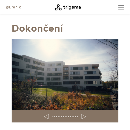
@Braník
OTEVŘÍT
Dokončení