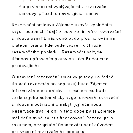
^
průběhem celé transakce
^ a povinnostmi vyplývajícími z rezervační
smlouvy, případně navazujících smluv.
Rezervační smlouvu Zájemce uzavře vyplněním
svých osobních údajů a potvrzením vůle rezervační
smlouvu uzavřít, následně bude přesměrován na
platební bránu, kde bude vyzván k úhradě
rezervačního poplatku. Rezervační nabyde
účinnosti připsáním platby na účet Budoucího
prodávajícího.
O uzavření rezervační smlouvy (a tedy i o řádné
úhradě rezervačního poplatku) bude Zájemce
informován elektronicky – e-mailem mu bude
zaslána jeho automaticky vygenerovaná rezervační
smlouva a potvrzení o nabytí její účinnosti.
Rezervace trvá 14 dní, v této době by si Zájemce
měl definitivně zajistit financování. Rezervujte s
rozumem, nezajištění financování není důvodem
pro vrácení rezervačního poplatku.