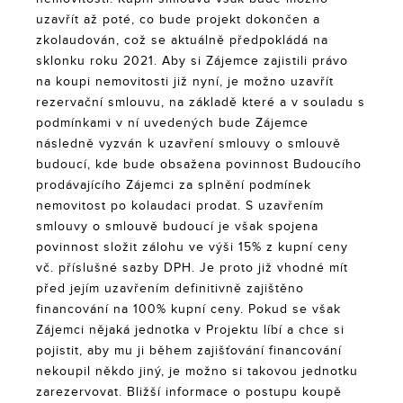
uzavřít až poté, co bude projekt dokončen a
zkolaudován, což se aktuálně předpokládá na
sklonku roku 2021. Aby si Zájemce zajistili právo
na koupi nemovitosti již nyní, je možno uzavřít
rezervační smlouvu, na základě které a v souladu s
podmínkami v ní uvedených bude Zájemce
následně vyzván k uzavření smlouvy o smlouvě
budoucí, kde bude obsažena povinnost Budoucího
prodávajícího Zájemci za splnění podmínek
nemovitost po kolaudaci prodat. S uzavřením
smlouvy o smlouvě budoucí je však spojena
povinnost složit zálohu ve výši 15% z kupní ceny
vč. příslušné sazby DPH. Je proto již vhodné mít
před jejím uzavřením definitivně zajištěno
financování na 100% kupní ceny. Pokud se však
Zájemci nějaká jednotka v Projektu líbí a chce si
pojistit, aby mu ji během zajišťování financování
nekoupil někdo jiný, je možno si takovou jednotku
zarezervovat. Bližší informace o postupu koupě