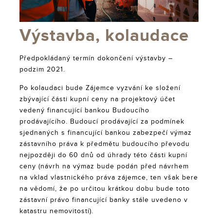
Výstavba, kolaudace
Předpokládaný termín dokončení výstavby –
podzim 2021.
Po kolaudaci bude Zájemce vyzvání ke složení
zbývající části kupní ceny na projektový účet
vedený financující bankou Budoucího
prodávajícího. Budoucí prodávající za podmínek
sjednaných s financující bankou zabezpečí výmaz
zástavního práva k předmětu budoucího převodu
nejpozději do 60 dnů od úhrady této části kupní
ceny (návrh na výmaz bude podán před návrhem
na vklad vlastnického práva zájemce, ten však bere
na vědomí, že po určitou krátkou dobu bude toto
zástavní právo financující banky stále uvedeno v
katastru nemovitostí).