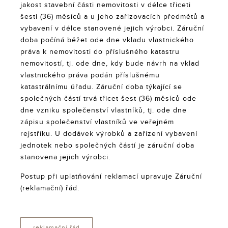
jakost stavební části nemovitosti v délce třiceti
šesti (36) měsíců a u jeho zařizovacích předmětů a
vybavení v délce stanovené jejich výrobci. Záruční
doba počíná běžet ode dne vkladu vlastnického
práva k nemovitosti do příslušného katastru
nemovitostí, tj. ode dne, kdy bude návrh na vklad
vlastnického práva podán příslušnému
katastrálnímu úřadu. Záruční doba týkající se
společných částí trvá třicet šest (36) měsíců ode
dne vzniku společenství vlastníků, tj. ode dne
zápisu společenství vlastníků ve veřejném
rejstříku. U dodávek výrobků a zařízení vybavení
jednotek nebo společných částí je záruční doba
stanovena jejich výrobci.
Postup při uplatňování reklamací upravuje Záruční
(reklamační) řád.
reklamační řád