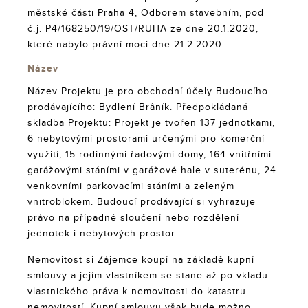
městské části Praha 4, Odborem stavebním, pod
č.j. P4/168250/19/OST/RUHA ze dne 20.1.2020,
které nabylo právní moci dne 21.2.2020.
Název
Název Projektu je pro obchodní účely Budoucího
prodávajícího: Bydlení Brâník. Předpokládaná
skladba Projektu: Projekt je tvořen 137 jednotkami,
6 nebytovými prostorami určenými pro komerční
využití, 15 rodinnými řadovými domy, 164 vnitřními
garážovými stáními v garážové hale v suterénu, 24
venkovními parkovacími stáními a zeleným
vnitroblokem. Budoucí prodávající si vyhrazuje
právo na případné sloučení nebo rozdělení
jednotek i nebytových prostor.
Nemovitost si Zájemce koupí na základě kupní
smlouvy a jejím vlastníkem se stane až po vkladu
vlastnického práva k nemovitosti do katastru
nemovitostí. Kupní smlouvu však bude možno