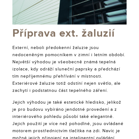
Příprava ext. žaluzií
Externí, neboli předokenní žaluzie jsou
nedoceněným pomocníkem v zimní i letním období.
Největší výhodou je všeobecně známá tepelná
izolace, kdy odráží sluneční paprsky a předchází
tím nepříjemnému přehřívání v místnosti.
Exteriérové žaluzie totiž odstíní nejen světlo, ale
zachytí i podstatnou část tepelného záření.
Jejich výhodou je také estetické hledisko, jelikož
je pro budovu vybíráno jendotné provedení a z
interiérového pohledu působí také elegantně.
Jejich použití je více než pohodlné, jsou ovládané
motorem prostřednictvím tlačítka na zdi. Navíc je
možné jejich připojení na inteligentní ovládání