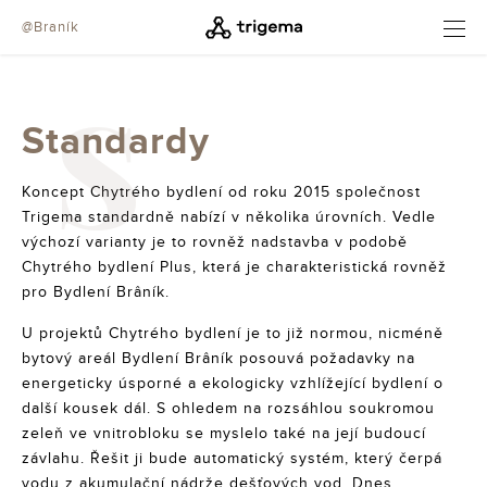
@Braník
OTEVŘÍT
S
Standardy
Koncept Chytrého bydlení od roku 2015 společnost
Trigema standardně nabízí v několika úrovních. Vedle
výchozí varianty je to rovněž nadstavba v podobě
Chytrého bydlení Plus, která je charakteristická rovněž
pro Bydlení Brâník.
U projektů Chytrého bydlení je to již normou, nicméně
bytový areál Bydlení Brâník posouvá požadavky na
energeticky úsporné a ekologicky vzhlížející bydlení o
další kousek dál. S ohledem na rozsáhlou soukromou
zeleň ve vnitrobloku se myslelo také na její budoucí
závlahu. Řešit ji bude automatický systém, který čerpá
vodu z akumulační nádrže dešťových vod. Dnes