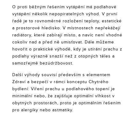
O proti běžným řešením vytápění má podlahové
vytápění několik nepopiratelných výhod. V první
řadě je to rovnoměrné rozložení teploty, estetické
a prostorové hledisko. V místnostech nepřekážejí
radiátory, které zabírají místo, a navíc není vhodné
cokoliv nad a před ně umisťovat. Dále můžeme
hovořit o praktické výhodě, kdy je utírání prachu z
podlahy výrazně snazší než z otopných těles a
samozřejmě bezúdržbovost.
Další výhody souvisí především s elementem
Zdraví a bezpečí v rámci konceptu Chytrého
bydlení: Víření prachu u podlahového topení je
minimální nebo, že zajišťuje optimální vlhkost v
obytných prostorách, proto je optimálním řešením
pro alergiky nebo astmatiky.