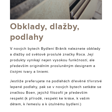
Obklady, dlažby,
podlahy
V nových bytech Bydlení Brâník naleznete obklady
a dlažby od světově proslulé značky Roca. Její
produkty vynikají nejen vysokou funkčností, ale
především originálním prosluněným designem a
čistými tvary a liniemi.
Jestliže preferujete na podlahách dřevěné třívrstvé
lepené podlahy, pak se v nových bytech setkáte se
značkou Boen, jejichž filozofií je především
respekt (k přírodě, respekt ke kráse, k vašim
dětem, k řemeslu a k útulnému bydlení.)