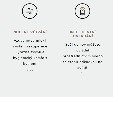
NUCENÉ VĚTRÁNÍ
INTELIGENTNÍ
OVLÁDÁNÍ
Vzduchotechnický
Svůj domov můžete
systém rekuperace
ovládat
výrazně zvyšuje
prostřednictvím svého
hygienický komfort
telefonu odkudkoli na
bydlení.
světě.
více
více