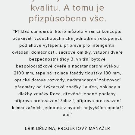
kvalitu. A tomu je
přizpůsobeno vše.
“Příklad standardů, které můžete v rámci konceptu
očekávat: vzduchotechnická jednotka s rekuperací,
podlahové vytápění, příprava pro inteligentní
ovládaní domácnosti, sádrové omítky, vstupní dveře
bezpečnostní třídy 3, vnitřní bytové
bezpolodrážkové dveře s nadstandardní výškou
2100 mm, tepelná izolace fasády tloušťky 180 mm,
optické datové rozvody, nadstandardní zařizovací
předměty od švýcarské značky Laufen, obklady a
dlažby značky Roca, dřevěné lepené podlahy,
příprava pro osazení žaluzií, příprava pro osazení
klimatizačních jednotek v bytech nejvyšších podlaží
atd.”
—
ERIK BŘEZINA, PROJEKTOVÝ MANAŽER