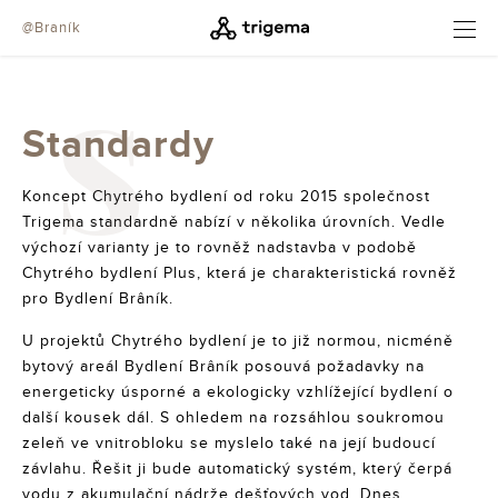
@Braník
OTEVŘÍT
S
Standardy
Koncept Chytrého bydlení od roku 2015 společnost
Trigema standardně nabízí v několika úrovních. Vedle
výchozí varianty je to rovněž nadstavba v podobě
Chytrého bydlení Plus, která je charakteristická rovněž
pro Bydlení Brâník.
U projektů Chytrého bydlení je to již normou, nicméně
bytový areál Bydlení Brâník posouvá požadavky na
energeticky úsporné a ekologicky vzhlížející bydlení o
další kousek dál. S ohledem na rozsáhlou soukromou
zeleň ve vnitrobloku se myslelo také na její budoucí
závlahu. Řešit ji bude automatický systém, který čerpá
vodu z akumulační nádrže dešťových vod. Dnes