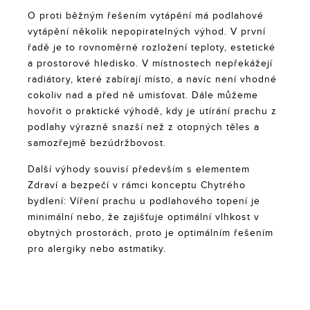
O proti běžným řešením vytápění má podlahové
vytápění několik nepopiratelných výhod. V první
řadě je to rovnoměrné rozložení teploty, estetické
a prostorové hledisko. V místnostech nepřekážejí
radiátory, které zabírají místo, a navíc není vhodné
cokoliv nad a před ně umisťovat. Dále můžeme
hovořit o praktické výhodě, kdy je utírání prachu z
podlahy výrazně snazší než z otopných těles a
samozřejmě bezúdržbovost.
Další výhody souvisí především s elementem
Zdraví a bezpečí v rámci konceptu Chytrého
bydlení: Víření prachu u podlahového topení je
minimální nebo, že zajišťuje optimální vlhkost v
obytných prostorách, proto je optimálním řešením
pro alergiky nebo astmatiky.