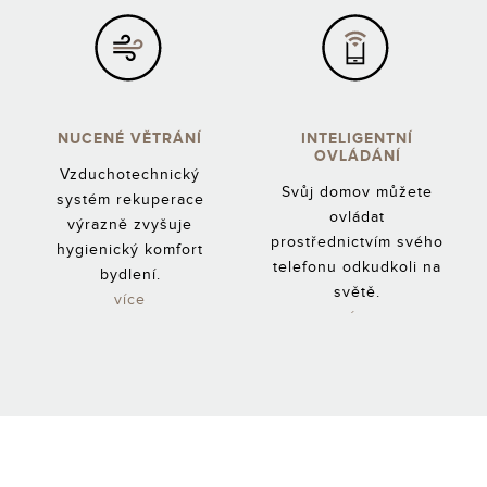
NUCENÉ VĚTRÁNÍ
INTELIGENTNÍ
OVLÁDÁNÍ
Vzduchotechnický
Svůj domov můžete
systém rekuperace
ovládat
výrazně zvyšuje
prostřednictvím svého
hygienický komfort
telefonu odkudkoli na
bydlení.
světě.
více
více