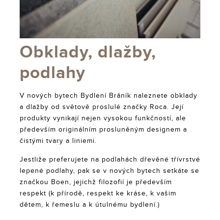
Obklady, dlažby,
podlahy
V nových bytech Bydlení Brâník naleznete obklady
a dlažby od světově proslulé značky Roca. Její
produkty vynikají nejen vysokou funkčností, ale
především originálním prosluněným designem a
čistými tvary a liniemi.
Jestliže preferujete na podlahách dřevěné třívrstvé
lepené podlahy, pak se v nových bytech setkáte se
značkou Boen, jejichž filozofií je především
respekt (k přírodě, respekt ke kráse, k vašim
dětem, k řemeslu a k útulnému bydlení.)