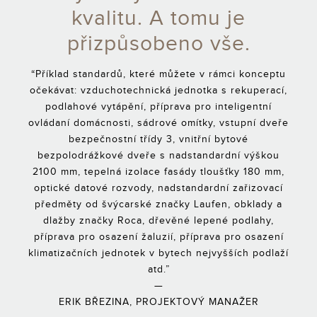
kvalitu. A tomu je
přizpůsobeno vše.
“Příklad standardů, které můžete v rámci konceptu
očekávat: vzduchotechnická jednotka s rekuperací,
podlahové vytápění, příprava pro inteligentní
ovládaní domácnosti, sádrové omítky, vstupní dveře
bezpečnostní třídy 3, vnitřní bytové
bezpolodrážkové dveře s nadstandardní výškou
2100 mm, tepelná izolace fasády tloušťky 180 mm,
optické datové rozvody, nadstandardní zařizovací
předměty od švýcarské značky Laufen, obklady a
dlažby značky Roca, dřevěné lepené podlahy,
příprava pro osazení žaluzií, příprava pro osazení
klimatizačních jednotek v bytech nejvyšších podlaží
atd.”
—
ERIK BŘEZINA, PROJEKTOVÝ MANAŽER