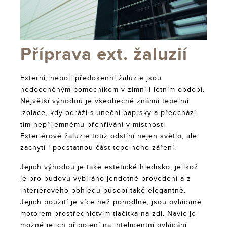
Příprava ext. žaluzií
Externí, neboli předokenní žaluzie jsou
nedoceněným pomocníkem v zimní i letním období.
Největší výhodou je všeobecně známá tepelná
izolace, kdy odráží sluneční paprsky a předchází
tím nepříjemnému přehřívání v místnosti.
Exteriérové žaluzie totiž odstíní nejen světlo, ale
zachytí i podstatnou část tepelného záření.
Jejich výhodou je také estetické hledisko, jelikož
je pro budovu vybíráno jendotné provedení a z
interiérového pohledu působí také elegantně.
Jejich použití je více než pohodlné, jsou ovládané
motorem prostřednictvím tlačítka na zdi. Navíc je
možné jejich připojení na inteligentní ovládání