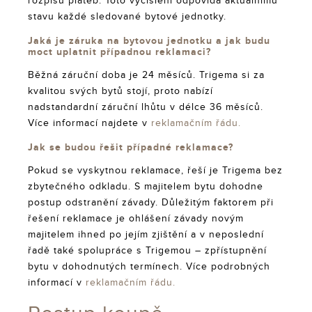
rozpisu plateb. Toto vyčíslení odpovídá aktuálnímu
stavu každé sledované bytové jednotky.
Jaká je záruka na bytovou jednotku a jak budu
moct uplatnit případnou reklamaci?
Běžná záruční doba je 24 měsíců. Trigema si za
kvalitou svých bytů stojí, proto nabízí
nadstandardní záruční lhůtu v délce 36 měsíců.
Více informací najdete v
reklamačním řádu.
Jak se budou řešit případné reklamace?
Pokud se vyskytnou reklamace, řeší je Trigema bez
zbytečného odkladu. S majitelem bytu dohodne
postup odstranění závady. Důležitým faktorem při
řešení reklamace je ohlášení závady novým
majitelem ihned po jejím zjištění a v neposlední
řadě také spolupráce s Trigemou – zpřístupnění
bytu v dohodnutých termínech. Více podrobných
informací v
reklamačním řádu.