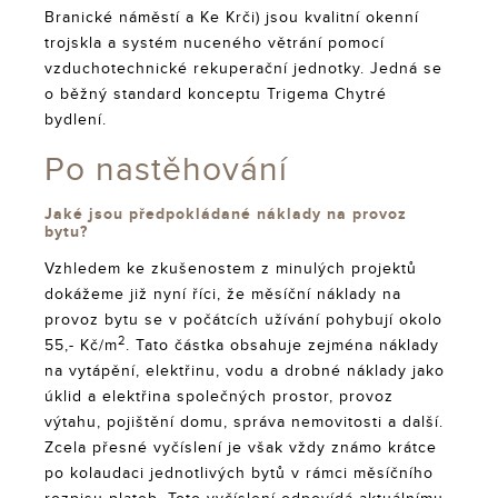
Branické náměstí a Ke Krči) jsou kvalitní okenní
trojskla a systém nuceného větrání pomocí
vzduchotechnické rekuperační jednotky. Jedná se
o běžný standard konceptu Trigema Chytré
bydlení.
Po nastěhování
Jaké jsou předpokládané náklady na provoz
bytu?
Vzhledem ke zkušenostem z minulých projektů
dokážeme již nyní říci, že měsíční náklady na
provoz bytu se v počátcích užívání pohybují okolo
2
55,- Kč/m
. Tato částka obsahuje zejména náklady
na vytápění, elektřinu, vodu a drobné náklady jako
úklid a elektřina společných prostor, provoz
výtahu, pojištění domu, správa nemovitosti a další.
Zcela přesné vyčíslení je však vždy známo krátce
po kolaudaci jednotlivých bytů v rámci měsíčního