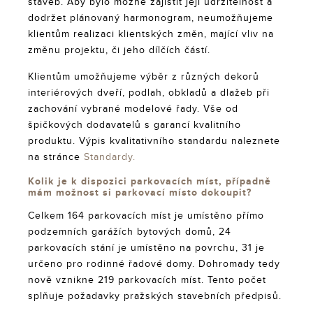
staveb. Aby bylo možné zajistit její udržitelnost a
dodržet plánovaný harmonogram, neumožňujeme
klientům realizaci klientských změn, mající vliv na
změnu projektu, či jeho dílčích částí.
Klientům umožňujeme výběr z různých dekorů
interiérových dveří, podlah, obkladů a dlažeb při
zachování vybrané modelové řady. Vše od
špičkových dodavatelů s garancí kvalitního
produktu. Výpis kvalitativního standardu naleznete
na stránce
Standardy.
Kolik je k dispozici parkovacích míst, případně
mám možnost si parkovací místo dokoupit?
Celkem 164 parkovacích míst je umístěno přímo
podzemních garážích bytových domů, 24
parkovacích stání je umístěno na povrchu, 31 je
určeno pro rodinné řadové domy. Dohromady tedy
nově vznikne 219 parkovacích míst. Tento počet
splňuje požadavky pražských stavebních předpisů.