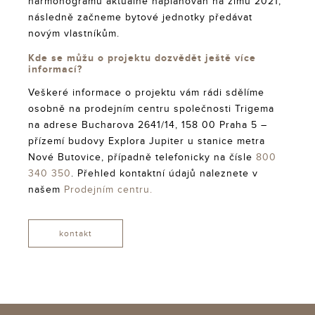
harmonogramu aktuálně naplánován na zimu 2021,
následně začneme bytové jednotky předávat
novým vlastníkům.
Kde se můžu o projektu dozvědět ještě více
informací?
Veškeré informace o projektu vám rádi sdělíme
osobně na prodejním centru společnosti Trigema
na adrese Bucharova 2641/14, 158 00 Praha 5 –
přízemí budovy Explora Jupiter u stanice metra
Nové Butovice, případně telefonicky na čísle
800
340 350
. Přehled kontaktní údajů naleznete v
našem
Prodejním centru.
kontakt