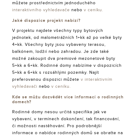
můžete prostřednictvím jednoduchého
interaktivního vyhledavače
nebo
v ceníku.
Jaké dispozice projekt nabízí?
V projektu najdete všechny typy bytových
jednotek, od malometrážních 1+kk až po velké byty
4+kk. Všechny byty jsou vybaveny terasou,
balkónem, lodžií nebo zahradou. Je zde také
možné zakoupit dva premiové mezonetové byty
5+kk a 6+kk. Rodinné domy nabízíme v dispozicích
5+kk a 6+kk s rozsáhlými pozemky. Najít
preferovanou dispozici můžete
v interaktivním
vyhledavači
nebo
v ceníku.
Kde se můžu dozvědět více informací o rodinných
domech?
Rodinné domy nesou určitá specifika jak ve
vybavení, v termínech dokončení, tak financování,
či možnosti nastěhování. Pro podrobnější
informace o nabídce rodinných domů se obraťte na