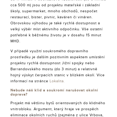
cca 500 m) jsou od projektu mateřské i základní
školy, supermarket, mnoho obchodů, nespočet
restaurací, bister, pivnic, kaváren či vináren.
Obrovskou výhodou je také rychlá dostupnost a
velký výběr míst aktivního odpočinku. Vše ostatní
potřebné k běžnému životu je v dosahu 15 minut
MHD.
V případě využití soukromého dopravního
prostředku je dalším pozitivním aspektem umístění
projektu rychlá dostupnost Jižní spojky nebo
Barrandovského mostu (do 3 minut) a relativně
hojný výskyt čerpacích stanic v blízkém okolí. Více
informací na stránce
Lokalita.
Nebude náš klid a soukromí narušovat okolní
doprava?
Projekt má většinu bytů orientovaných do klidného
vnitrobloku. Argument, který hraje ve prospěch
eliminace okolních ruchů (zejména z ulice Vrbova,