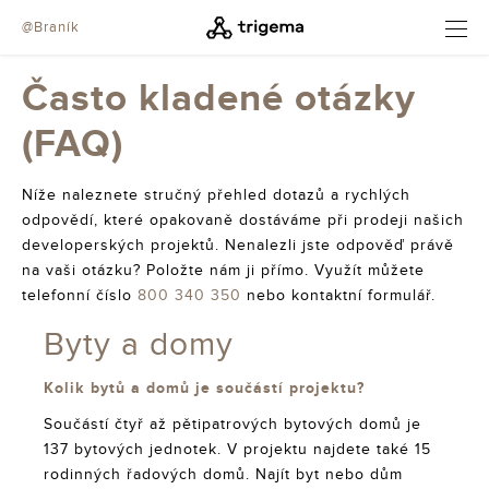
@Braník
OTEVŘÍT
Často kladené otázky
(FAQ)
Níže naleznete stručný přehled dotazů a rychlých
odpovědí, které opakovaně dostáváme při prodeji našich
developerských projektů. Nenalezli jste odpověď právě
na vaši otázku? Položte nám ji přímo. Využít můžete
telefonní číslo
800 340 350
nebo kontaktní formulář.
Byty a domy
Kolik bytů a domů je součástí projektu?
Součástí čtyř až pětipatrových bytových domů je
137 bytových jednotek. V projektu najdete také 15
rodinných řadových domů. Najít byt nebo dům