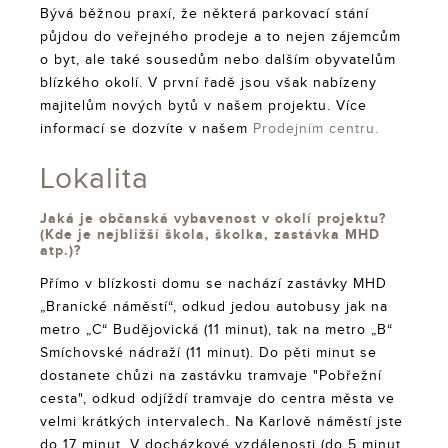
Bývá běžnou praxí, že některá parkovací stání
půjdou do veřejného prodeje a to nejen zájemcům
o byt, ale také sousedům nebo dalším obyvatelům
blízkého okolí. V první řadě jsou však nabízeny
majitelům nových bytů v našem projektu. Více
informací se dozvíte v našem
Prodejním centru.
Lokalita
Jaká je občanská vybavenost v okolí projektu?
(Kde je nejbližší škola, školka, zastávka MHD
atp.)?
Přímo v blízkosti domu se nachází zastávky MHD
„Branické náměstí“, odkud jedou autobusy jak na
metro „C“ Budějovická (11 minut), tak na metro „B“
Smíchovské nádraží (11 minut). Do pěti minut se
dostanete chůzi na zastávku tramvaje "Pobřežní
cesta", odkud odjíždí tramvaje do centra města ve
velmi krátkých intervalech. Na Karlově náměstí jste
do 17 minut. V docházkové vzdálenosti (do 5 minut,