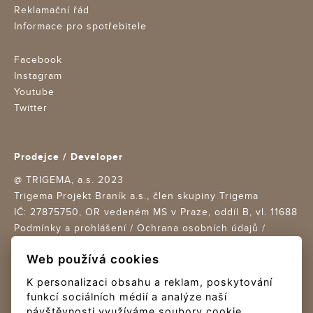
Reklamační řád
Informace pro spotřebitele
Facebook
Instagram
Youtube
Twitter
Prodejce / Developer
@ TRIGEMA, a.s. 2023
Trigema Projekt Braník a.s., člen skupiny Trigema
IČ: 27875750,
OR vedeném MS v Praze, oddíl B, vl. 11688
Podmínky a prohlášení
/
Ochrana osobních údajů
/
Nastavení cookies
Web používá cookies
Design Trigema + Re-Hab / Creative boutique s.r.o.
K personalizaci obsahu a reklam, poskytování
Realizace a provoz Nux s.r.o.
funkcí sociálních médií a analýze naší
návštěvnosti využíváme soubory cookie.