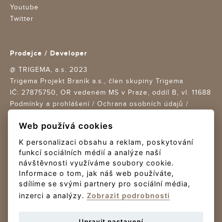
Youtube
Twitter
Prodejce / Developer
@ TRIGEMA, a.s. 2023
Trigema Projekt Braník a.s., člen skupiny Trigema
IČ: 27875750,
OR vedeném MS v Praze, oddíl B, vl. 11688
Podmínky a prohlášení
/
Ochrana osobních údajů
/
Nastavení cookies
Web používá cookies
Design Trigema + Re-Hab / Creative boutique s.r.o.
K personalizaci obsahu a reklam, poskytování
Realizace a provoz Nux s.r.o.
funkcí sociálních médií a analýze naší
návštěvnosti využíváme soubory cookie.
Online Platby
Informace o tom, jak náš web používáte,
sdílíme se svými partnery pro sociální média,
Platby rezervačního poplatku jsou zajišťovány platební
inzerci a analýzy.
Zobrazit podrobnosti
bránou Gopay.
Upravit nastavení