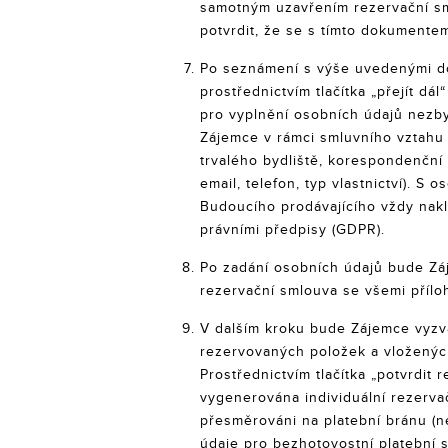
samotným uzavřením rezervační s
potvrdit, že se s tímto dokumente
Po seznámení s výše uvedenými d
prostřednictvím tlačítka „přejít dá
pro vyplnění osobních údajů nezbyt
Zájemce v rámci smluvního vztahu 
trvalého bydliště, korespondenční
email, telefon, typ vlastnictví). S 
Budoucího prodávajícího vždy nakl
právními předpisy (GDPR).
Po zadání osobních údajů bude Zá
rezervační smlouva se všemi přílo
V dalším kroku bude Zájemce vyzván
rezervovaných položek a vložených
Prostřednictvím tlačítka „potvrdit 
vygenerována individuální rezerva
přesměrováni na platební bránu (n
údaje pro bezhotovostní platební s