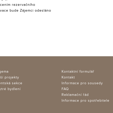
acením rezervačního
ervace bude Zájemci odesláno
igema
Kontaktní formulář
ší projekty
Kontakt
ientská sekce
Informace pro sousedy
ytré bydlení
FAQ
Reklamační řád
Informace pro spotřebitele