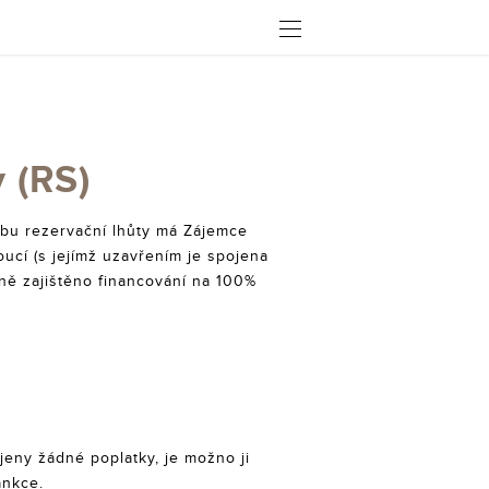
OTEVŘÍT
 (RS)
dobu rezervační lhůty má Zájemce
oucí (s jejímž uzavřením je spojena
vně zajištěno financování na 100%
jeny žádné poplatky, je možno ji
ankce.