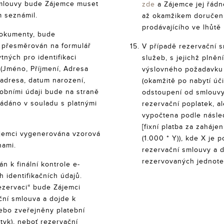
mlouvy bude Zájemce muset
zde
a Zájemce jej řádn
m seznámil.
až okamžikem doručení
prodávajícího ve lhůtě
okumenty, bude
l“ přesměrován na formulář
V případě rezervační 
ných pro identifikaci
služeb, s jejichž plně
(Jméno, Příjmení, Adresa
výslovného požadavku 
 adresa, datum narození,
(okamžitě po nabytí úč
osobními údaji bude na straně
odstoupení od smlouvy
ádáno v souladu s platnými
rezervační poplatek, a
vypočtena podle násled
[fixní platba za zaháje
jemci vygenerována vzorová
(1.000 * Y)), kde X je 
hami.
rezervační smlouvy a 
rezervovaných jednote
 k finální kontrole e-
 identifikačních údajů.
rezervaci“ bude Zájemci
ční smlouva a dojde k
ebo zveřejněny platební
tyk), neboť rezervační