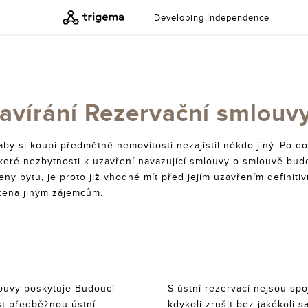
Developing Independence
avírání Rezervační smlouvy
 aby si koupi předmětné nemovitosti nezajistil někdo jiný. Po 
škeré nezbytnosti k uzavření navazující smlouvy o smlouvě bud
eny bytu, je proto již vhodné mít před jejím uzavřením definiti
zena jiným zájemcům.
ouvy poskytuje Budoucí
S ústní rezervací nejsou spo
st předběžnou ústní
kdykoli zrušit bez jakékoli s