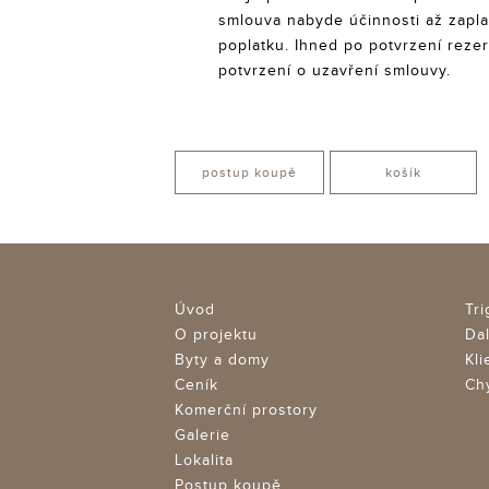
smlouva nabyde účinnosti až zapl
poplatku. Ihned po potvrzení rez
potvrzení o uzavření smlouvy.
postup koupě
košík
Úvod
Tr
O projektu
Dal
Byty a domy
Kl
Ceník
Ch
Komerční prostory
Galerie
Lokalita
Postup koupě