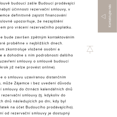
louvě budoucí zašle Budoucí prodávající
Kontaktujte nás
abytí účinnosti rezervační smlouvy, v
emce definitivně zajistit financování
ýslovně upozorňuje, že nezajištění
dem pro vrácení rezervačního poplatku.
ce bude završen zpětným kontaktováním
eré proběhne v nejbližších dnech.
em zkontroluje vložené osobní a
ce a dohodne s ním podrobnosti dalšího
 uzavření smlouvy o smlouvě budoucí
 krok již nelze provést online).
de o smlouvu uzavíranou distančním
), může Zájemce i bez uvedení důvodu
í smlouvy do čtrnácti kalendářních dnů
i rezervační smlouvy (tj. kdykoliv do
ích dnů následujících po dni, kdy byl
latek na účet Budoucího prodávajícího).
ní od rezervační smlouvy je dostupný