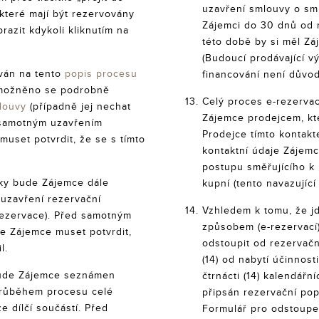
uzavření smlouvy o sm
které mají být rezervovány
Zájemci do 30 dnů od n
azit kdykoli kliknutím na
této době by si měl Záj
(Budoucí prodávající v
ván na tento
popis procesu
financování není důvo
možněno se podrobně
Celý proces e-rezerva
louvy
(případně jej nechat
Zájemce prodejcem, kt
 samotným uzavřením
Prodejce tímto kontakt
uset potvrdit, že se s tímto
kontaktní údaje Zájem
postupu směřujícího k
vky bude Zájemce dále
kupní (tento navazující
 uzavření rezervační
Vzhledem k tomu, že j
ezervace). Před samotným
způsobem (e-rezervací
e Zájemce muset potvrdit,
odstoupit od rezervačn
l.
(14) od nabytí účinnost
bude Zájemce seznámen
čtrnácti (14) kalendářn
 průběhem procesu celé
připsán rezervační pop
e dílčí součástí. Před
Formulář pro odstoupe