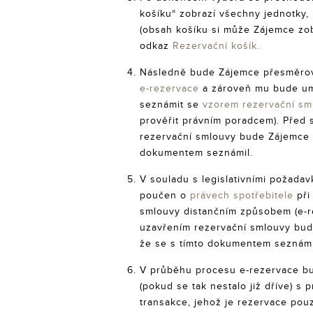
košíku“ zobrazí všechny jednotky, 
(obsah košíku si může Zájemce zobr
odkaz
Rezervační košík.
Následně bude Zájemce přesměro
e-rezervace
a zároveň mu bude u
seznámit se
vzorem rezervační sm
prověřit právním poradcem). Před
rezervační smlouvy bude Zájemce m
dokumentem seznámil.
V souladu s legislativními požada
poučen o
právech spotřebitele
při
smlouvy distančním způsobem (e-r
uzavřením rezervační smlouvy bud
že se s tímto dokumentem seznámi
V průběhu procesu e-rezervace 
(pokud se tak nestalo již dříve) s
transakce, jehož je rezervace pouz