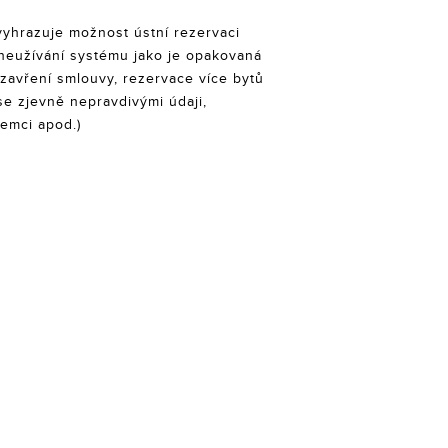
vyhrazuje možnost ústní rezervaci
zneužívání systému jako je opakovaná
avření smlouvy, rezervace více bytů
se zjevně nepravdivými údaji,
emci apod.)