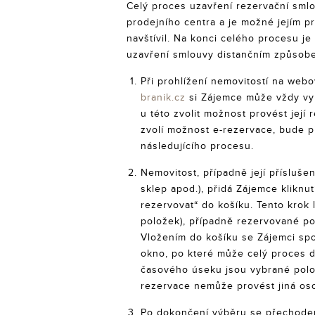
Celý proces uzavření rezervační sml
prodejního centra a je možné jejím 
navštívil. Na konci celého procesu j
uzavření smlouvy distančním způsobe
Při prohlížení nemovitostí na web
branik.cz
si Zájemce může vždy vyb
u této zvolit možnost provést její
zvolí možnost e-rezervace, bude 
následujícího procesu.
Nemovitost, případně její příslušen
sklep apod.), přidá Zájemce kliknut
rezervovat“ do košíku. Tento krok 
položek), případně rezervované po
Vložením do košíku se Zájemci sp
okno, po které může celý proces 
časového úseku jsou vybrané polo
rezervace nemůže provést jiná os
Po dokončení výběru se přechodem 