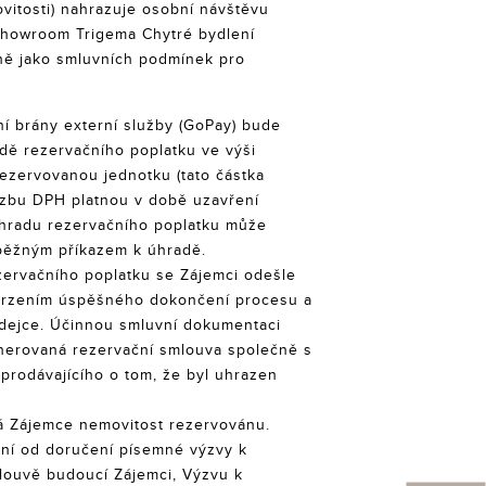
vitosti) nahrazuje osobní návštěvu
 showroom Trigema Chytré bydlení
jně jako smluvních podmínek pro
ní brány externí služby (GoPay) bude
dě rezervačního poplatku ve výši
ezervovanou jednotku (tato částka
azbu DPH platnou v době uzavření
Úhradu rezervačního poplatku může
běžným příkazem k úhradě.
ervačního poplatku se Zájemci odešle
otvrzením úspěšného dokončení procesu a
odejce. Účinnou smluvní dokumentaci
enerovaná rezervační smlouva společně s
prodávajícího o tom, že byl uhrazen
 Zájemce nemovitost rezervovánu.
dní od doručení písemné výzvy k
louvě budoucí Zájemci, Výzvu k