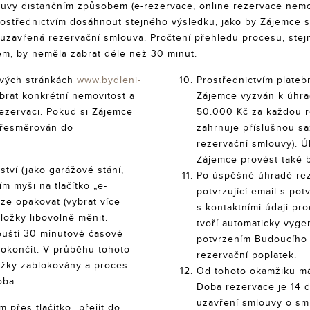
ouvy distančním způsobem (e-rezervace, online rezervace nemo
prostřednictvím dosáhnout stejného výsledku, jako by Zájemce
e uzavřená rezervační smlouva. Pročtení přehledu procesu, ste
m, by neměla zabrat déle než 30 minut.
ových stránkách
www.bydleni-
Prostřednictvím plateb
rat konkrétní nemovitost a
Zájemce vyzván k úhra
 rezervaci. Pokud si Zájemce
50.000 Kč za každou r
přesměrován do
zahrnuje příslušnou s
rezervační smlouvy). 
Zájemce provést také 
ství (jako garážové stání,
Po úspěšné úhradě rez
ím myši na tlačítko „e-
potvrzující email s p
lze opakovat (vybrat více
s kontaktními údaji pr
ložky libovolně měnit.
tvoří automaticky vyg
ouští 30 minutové časové
potvrzením Budoucího 
dokončit. V průběhu tohoto
rezervační poplatek.
žky zablokovány a proces
Od tohoto okamžiku má
oba.
Doba rezervace je 14 
uzavření smlouvy o sm
přes tlačítko „přejít do