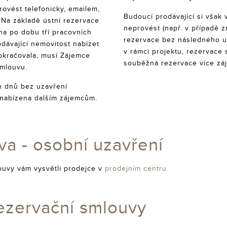
rovést telefonicky, emailem,
Budoucí prodávající si však 
Na základě ústní rezervace
neprovést (např. v případě 
na po dobu tří pracovních
rezervace bez následného uz
dávající nemovitost nabízet
v rámci projektu, rezervace 
okračovala, musí Zájemce
souběžná rezervace více záj
smlouvu.
h dnů bez uzavření
 nabízena dalším zájemcům.
va - osobní uzavření
louvy vám vysvětli prodejce v
prodejním centru.
rezervační smlouvy