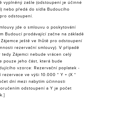
ě vyplněný zašle (odstoupení je účinné
) nebo předá do sídla Budoucího
 pro odstoupení.
smlouvy jde o smlouvu o poskytování
ním Budoucí prodávající začne na základě
Zájemce ještě ve lhůtě pro odstoupení
innosti rezervační smlouvy). V případě
 tedy Zájemci nebude vrácen celý
le pouze jeho část, která bude
ujícího vzorce: Rezervační poplatek -
ní rezervace ve výši 10.000 * Y + (X *
počet dní mezi nabytím účinnosti
doručením odstoupení a Y je počet
k.]