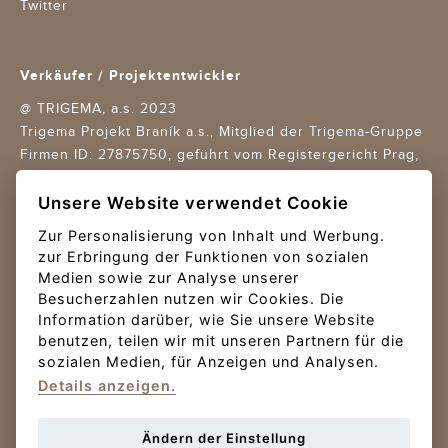
Twitter
Verkäufer / Projektentwickler
@ TRIGEMA, a.s. 2023
Trigema Projekt Braník a.s., Mitglied der Trigema-Gruppe
Firmen ID: 27875750,
geführt vom Registergericht Prag,
Aktenzeichen B 11688
Unsere Website verwendet Cookie
Geschäftsbedingungen
/
Datenschutz
/
Cookies settings
Zur Personalisierung von Inhalt und Werbung.
zur Erbringung der Funktionen von sozialen
Design Trigema + Re-Hab / Creative boutique s.r.o.
Medien sowie zur Analyse unserer
Implementierung und Betrieb Nux s.r.o.
Besucherzahlen nutzen wir Cookies. Die
Information darüber, wie Sie unsere Website
Online-Zahlungen
benutzen, teilen wir mit unseren Partnern für die
sozialen Medien, für Anzeigen und Analysen.
Die Zahlung der Reservierungsgebühr erfolgt über das
Details anzeigen.
Gopay-Zahlungsgateway.
Ändern der Einstellung