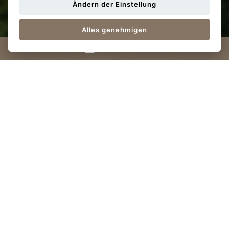
den Standort von Braník
Ändern der Einstellung
Alles genehmigen
Kontaktiere uns
B
Braník
Braník gehört zu jenen Prager Stadtbereichen, die sich
einerseits ihren eigenen Charakter bewahrt haben,
zugleich aber viel Neues und Inspiratives bieten. Schnell
gelangen Sie von hier in Stadtzentrum und auch hinter
seine Grenzen. Braník ist ein Synonym für die
eigenständige Prager Peripherie mit einem Mix aus
zahlreichen malerischen Merkmalen eines