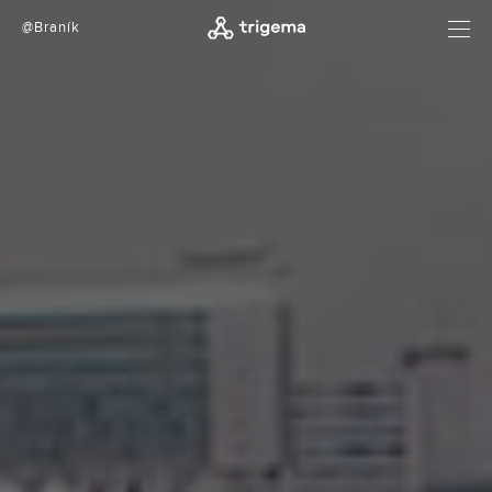
@Braník