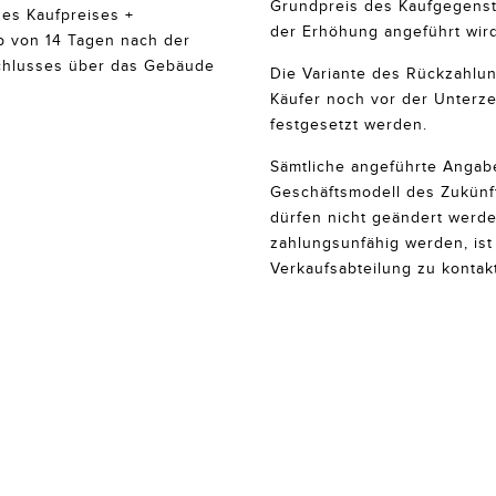
Grundpreis des Kaufgegensta
des Kaufpreises +
der Erhöhung angeführt wird
b von 14 Tagen nach der
hlusses über das Gebäude
Die Variante des Rückzahlu
Käufer noch vor der Unterz
festgesetzt werden.
Sämtliche angeführte Angab
Geschäftsmodell des Zukünft
dürfen nicht geändert werde
zahlungsunfähig werden, is
Verkaufsabteilung zu kontakt