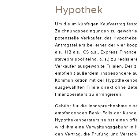
Hypothek
Um die im künftigen Kaufvertrag fest
Zeichnungsbedingungen zu gewährlei
potenzielle Verkäufer, das Hypothek
Antragstellers bei einer der vier k
a.s., HB a.s., ČS a.s., Express Finan
stavební spořitelna, a. s.) zu realisie
Verkäufer ausgewählte Filialen. Der 
empfiehlt außerdem, insbesondere au
Kommunikation mit der Hypothekenba
ausgewählten Filiale direkt ohne Bet
Finanzberaters zu arrangieren.
Gebühr für die Inanspruchnahme eine
empfangenden Bank: Falls der Kunde 
Hypothekenberaters selbst einen öffe
wird ihm eine Verwaltungsgebühr in
den Vertrag, die Prüfung und Versic