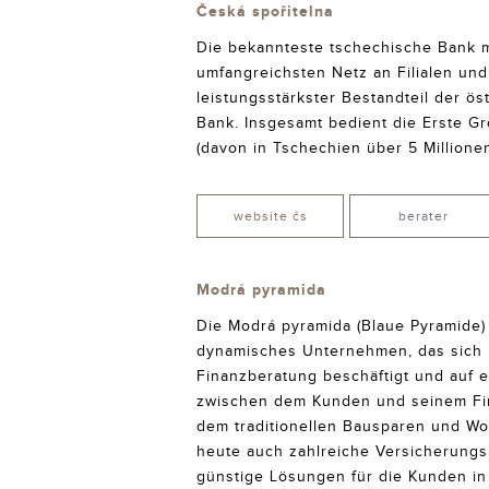
Česká spořitelna
Die bekannteste tschechische Bank 
umfangreichsten Netz an Filialen un
leistungsstärkster Bestandteil der ö
Bank. Insgesamt bedient die Erste G
(davon in Tschechien über 5 Millionen
website čs
berater
Modrá pyramida
Die Modrá pyramida (Blaue Pyramide)
dynamisches Unternehmen, das sich 
Finanzberatung beschäftigt und auf e
zwischen dem Kunden und seinem Fi
dem traditionellen Bausparen und Wo
heute auch zahlreiche Versicherungs
günstige Lösungen für die Kunden i