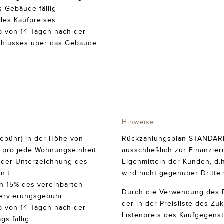
 Gebäude fällig
 des Kaufpreises +
b von 14 Tagen nach der
hlusses über das Gebäude
Hinweise:
ebühr) in der Höhe von
Rückzahlungsplan STANDAR
. pro jede Wohnungseinheit
ausschließlich zur Finanzie
h der Unterzeichnung des
Eigenmitteln der Kunden, d.
n.t
wird nicht gegenüber Dritte
n 15% des vereinbarten
Durch die Verwendung des 
ervierungsgebühr +
der in der Preisliste des Zu
b von 14 Tagen nach der
Listenpreis des Kaufgegenst
gs fällig