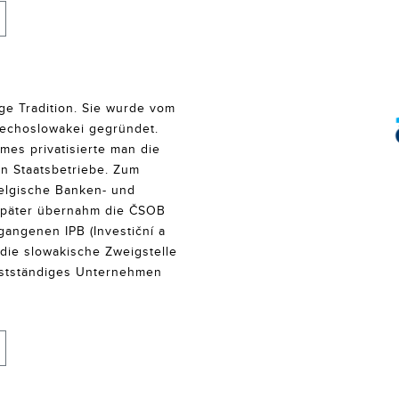
ge Tradition. Sie wurde vom
hechoslowakei gegründet.
es privatisierte man die
en Staatsbetriebe. Zum
elgische Banken- und
später übernahm die ČSOB
angenen IPB (Investiční a
die slowakische Zweigstelle
elbstständiges Unternehmen