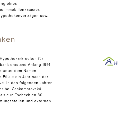
ung eines
s Immobilienkataster,
Hypothekenverträgen usw.
nken
 Hypothekarkrediten für
bank entstand Anfang 1991
ch unter dem Namen
Filiale ein Jahr nach der
vé. In den folgenden Jahren
 er bei Českomoravská
at sie in Tschechien 30
atungsstellen und externen