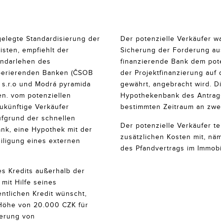
gelegte Standardisierung der
Der potenzielle Verkäufer wa
sten, empfiehlt der
Sicherung der Forderung au
endarlehen des
finanzierende Bank dem pote
ooperierenden Banken (ČSOB
der Projektfinanzierung auf
ce s.r.o und Modrá pyramida
gewährt, angebracht wird. 
ren. vom potenziellen
Hypothekenbank des Antragst
zukünftige Verkäufer
bestimmten Zeitraum an zwei
fgrund der schnellen
Der potenzielle Verkäufer te
nk, eine Hypothek mit der
zusätzlichen Kosten mit, nä
eiligung eines externen
des Pfandvertrags im Immobi
s Kredits außerhalb der
mit Hilfe seines
ntlichen Kredit wünscht,
 Höhe von 20.000 CZK für
herung von