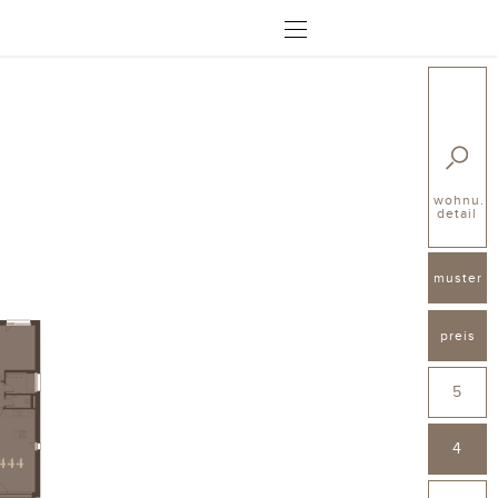
ÖFFNEN
wohnu.
detail
muster
preis
5
4
444