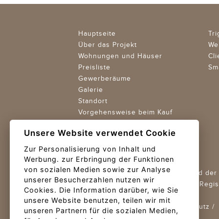
Hauptseite
Tr
Über das Projekt
We
Wohnungen und Häuser
Cli
Preisliste
Sm
Gewerberäume
Galerie
Standort
Vorgehensweise beim Kauf
Verkaufszentrum
Unsere Website verwendet Cookie
Verkäufer / Projektentwickler
Zur Personalisierung von Inhalt und
Werbung. zur Erbringung der Funktionen
@ TRIGEMA, a.s. 2023
von sozialen Medien sowie zur Analyse
Trigema Projekt Braník a.s., Mitglied de
unserer Besucherzahlen nutzen wir
Firmen ID: 27875750,
geführt vom Regist
Cookies. Die Information darüber, wie Sie
Aktenzeichen B 11688
unsere Website benutzen, teilen wir mit
Geschäftsbedingungen
/
Datenschutz
/
unseren Partnern für die sozialen Medien,
Cookies settings